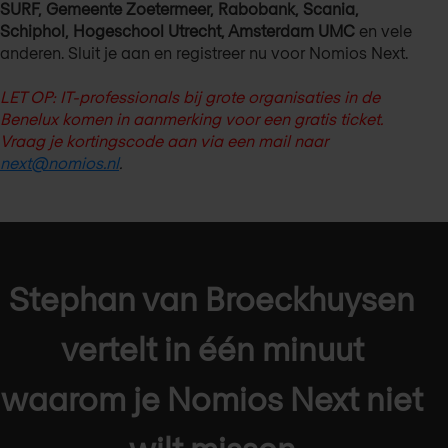
SURF, Gemeente Zoetermeer, Rabobank, Scania,
Schiphol, Hogeschool Utrecht, Amsterdam UMC
en vele
anderen. Sluit je aan en registreer nu voor Nomios Next.
LET OP: IT-professionals bij grote organisaties in de
Benelux komen in aanmerking voor een gratis ticket.
Vraag je kortingscode aan via een mail naar
next@nomios.nl
.
Stephan van Broeckhuysen
vertelt in één minuut
waarom je Nomios Next niet