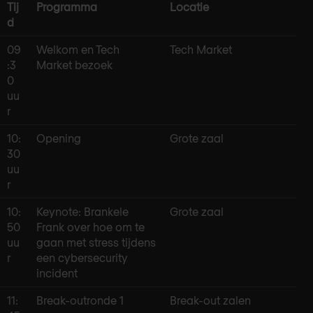
Tij
Programma
Locatie
d
09
Welkom en Tech
Tech Market
:3
Market bezoek
0
uu
r
10:
Opening
Grote zaal
30
uu
r
10:
Keynote: Brankele
Grote zaal
50
Frank over hoe om te
uu
gaan met stress tijdens
r
een cybersecurity
incident
11:
Break-outronde 1
Break-out zalen