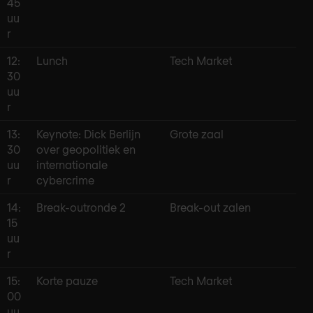
45
uu
r
12:
Lunch
Tech Market
30
uu
r
13:
Keynote: Dick Berlijn
Grote zaal
30
over geopolitiek en
uu
internationale
r
cybercrime
14:
Break-outronde 2
Break-out zalen
15
uu
r
15:
Korte pauze
Tech Market
00
uu