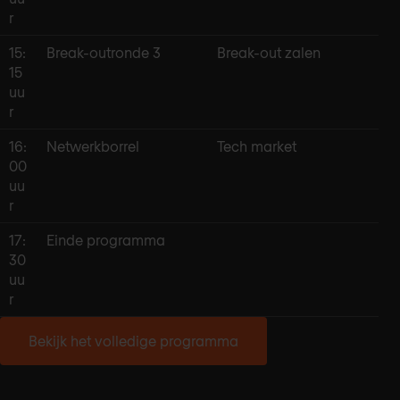
r
15:
Break-outronde 3
Break-out zalen
15
uu
r
16:
Netwerkborrel
Tech market
00
uu
r
17:
Einde programma
30
uu
r
Bekijk het volledige programma